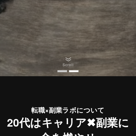
Scroll
転職×副業ラボについて
20代はキャリア✖︎副業に