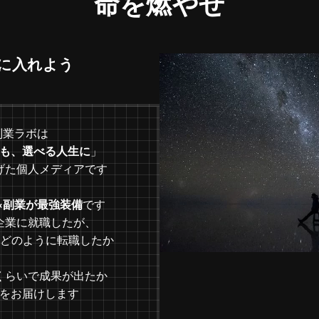
命を燃やせ
を手に入れよう
副業ラボは
も、選べる人生に
」
げた個人メディアです
×副業が最強装備
です
企業に就職したが、
にどのように転職したか
くらいで成果が出たか
をお届けします