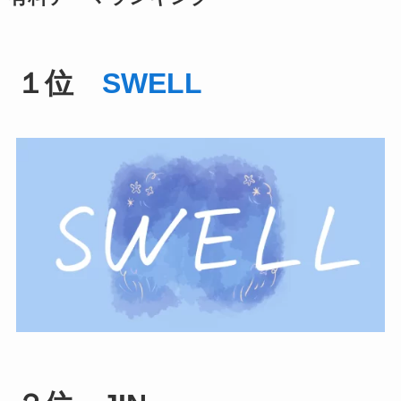
１位
SWELL