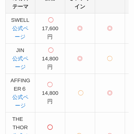
テーマ
イン
SWELL
◯
公式ペ
17,600
◎
◎
ージ
円
JIN
◯
公式ペ
14,800
◎
◯
ージ
円
AFFING
◯
ER６
14,800
◯
◎
公式ペ
円
ージ
THE
THOR
◯