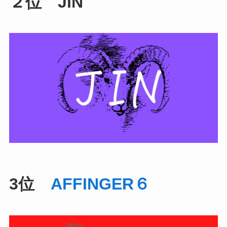
２位 JIN
3位
AFFINGER６