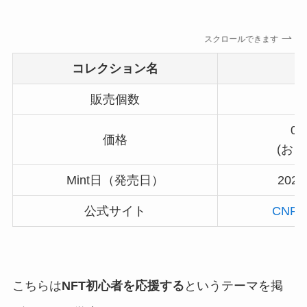
スクロールできます
コレクション名
販売個数
7
0,
価格
(およ
Mint日（発売日）
202
公式サイト
CNPR
こちらは
NFT初心者を応援する
というテーマを掲